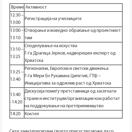
Време
Активност
12:30 –
Регистрација на учесниците
13:00
13:00 –
Отворање и воведно обраќање од проектниот
13:10
тим
Споделување на искуства
13:10 –
Г-ѓа Драгица Јерков, надворешен експерт од
13:25
Хрватска
Регионални, Европски и светски движења
13:25 –
Г-ѓа Мери Ен Рукавина Ципетиќ, ГТФ –
13:40
Иницијатива за одржлив раст од Хрватска
Дискусија помеѓу претставници од засегнати
13:40
страни и институции/организации кои работат
-14:20
на поддржување на претприемништво
14:20
Коктел
Сите заинтересирани своето присуство може да го