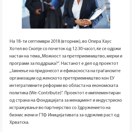
На 18-ти септември 2018 (вторник), во Опера Хаус
Хотел во Скопје со почеток од 12:30 часот, ќе се одржи
настан на тема „Можност за претприемништво, мерки и
програми за поддршка?“. Настанот е дел од проектот
„Јакнење на придонесот и ефикасноста на граѓанските
организации од женското претприемништво кон ЕУ
интегративните реформи во областа на економската
политика (We-Contribute)“. Проектот e имплементиран
од страна на Фондацијата за менаџмент и индустриско
истражување во партнерство со Здружението на
бизнис жени и ГТФ Иницијативата за одржлив раст од
Хрватска.