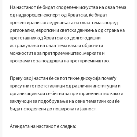
На настанот ќе бидат споделени искуства на оваа тема
од надворешен експерт од Хрватска, ќе бидат
презентирани согледувањата на оваа тема според
регионални, европски и светски движења од страна на
претставник од Хрватска со долгогодишни
истражувања на оваа тема како и објаснети
можностите за претприемништво, мерките и
програмите за поддршка на претприемништво.
Преку овој настан ќе се поттикне дискусија помеѓу
присутните претставници од различни институции и
организации кои се битни за претприемништво како и
заклучоци за подобрување на овие тематики кои ќе
бидат споделени до пошироката јавност.
Агендата на настанот е следна: