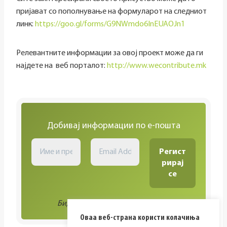
пријават со пополнување на формуларот на следниот
линк:
https://goo.gl/forms/G9NWmdo6InEUAOJn1
Релевантните информации за овој проект може да ги
најдете на веб порталот:
http://www.wecontribute.mk
Добивај информации по е-пошта
Биди во тек со сите активности!
Оваа веб-страна користи колачиња