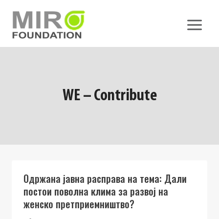
Skip
to
content
WE – Contribute
Одржана јавна расправа на тема: Дали
постои поволна клима за развој на
женско претприемништво?