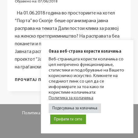
Објавено на:
07/06/2018
На 01.06.2018 година во просториите на хотел
“Порта” во Скопје беше организирана јавна
расправа на темата Дали постои клима за развој
на женско претприемништво? На расправата беа
поканети и присуствуваа жени претприемачи.
Оваа веб-страна користи колачиња
Јавната расправа е дел од активностите на
проектот “Јакнење на придонесот и ефикасноста
Веб-страницата користи колачиња со
цел непречено функционирање,
на граѓанските организации од…
статистики и подобрување на Вашето
корисничко искуство. Кликнете на
ОДРЖАНА
ПРОЧИТАЈ ПОВЕЌЕ
следниот линк со цел да се
ЈАВНА
информирате за тоа како ги
РАСПРАВА
користиме колачињата:
НА
Политика за колачиња
ТЕМА:
Подесувања за колачиња
ДАЛИ
Политика за приватност
Политика за колачиња
ПОСТОИ
Прифати ги сите
ПОВОЛНА
© 2026 МИР фондација
КЛИМА
ЗА