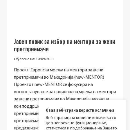
Јавен повик за избор на ментори за жени
претприемачи
Објавено на:
30/09/2011
Проект: Европска мрежа на ментори за жени
претприемачи во Македонија (new-MENTOR)
Проектот new-MENTOR се фокусира на
воспоставување на национална мрежа на ментори
за жени претприемачи во Македонија насочена
кон поддршка на развојот на женското
Оваа веб-страна користи колачиња
претприемништво и помош на жените
Веб-страницата користи колачиња со
претприемачи успешно да ги надминат
цел непречено функционирање,
предизвиците во првите години од работењето…
статистики и подобрување на Вашето