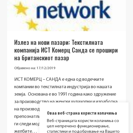
Излез на нови пазари: Текстилната
компанија ИСТ Комерц Санда се прошири
на британскиот пазар
Објавено на:
17/12/2019
ИСТ КОМЕРЦ – САНДА е една од водечките
компании во текстилната индустрија во нашата
земја. Основана е во 1991 година како здружение
за производство на женски хулахопки и изработка
на производи под приватни брендови и е
Оваа веб-страна користи колачиња
препознатлива како компанија што континуирано
Веб-страницата користи колачиња со
ги следи модните трендови, како и потребите и
цел непречено функционирање,
желбите…
статистики и подобрување на Вашето