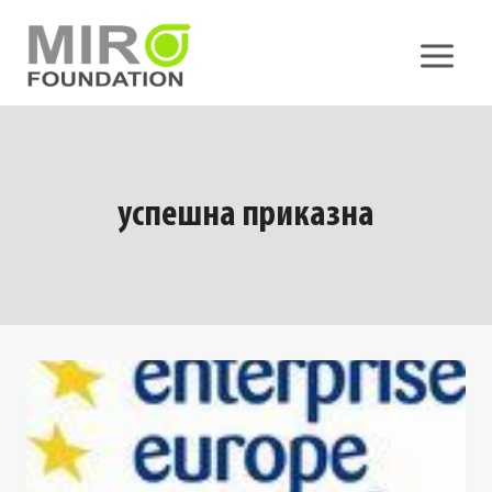
Skip
to
content
успешна приказна