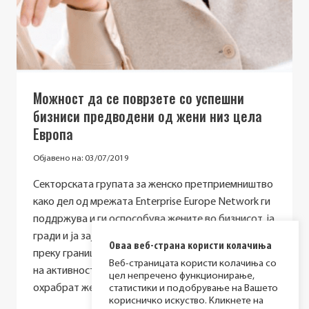
Можност да се поврзете со успешни
бизниси предводени од жени низ цела
Европа
Објавено на:
03/07/2019
Секторската групата за женско претприемништво
како дел од мрежата Enterprise Europe Network ги
поддржува и ги оспособува жените во бизнисот, ja
гради и ja зајакнува нивната мрежа низ сектори,
Оваа веб-страна користи колачиња
преку границите во Европа и во светот. Голем број
Веб-страницата користи колачиња со
на активности и акции се започнати со цел да се
цел непречено функционирање,
охрабрат жените…
статистики и подобрување на Вашето
корисничко искуство. Кликнете на