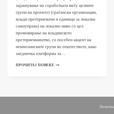
зајакнување на соработката меѓу целните
групи на проектот (граѓански организации,
млади претприемачи и единици за локална
самоуправа) на локално ниво со цел
промовирање на младинското
претприемништво, со посебен акцент на
немнозинските групи во општеството, како
заедничка платформа за…
ОБЈАВЕН
ПРОЧИТАЈ ПОВЕЌЕ
ПОВИК
ЗА
ГРАНТОВИ
НА
ГРАЃАНСКИ
ОРГАНИЗАЦИИ
ВО
РАМКИ
Политика
НА