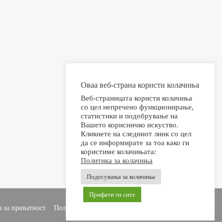
Оваа веб-страна користи колачиња
Веб-страницата користи колачиња
со цел непречено функционирање,
статистики и подобрување на
Вашето корисничко искуство.
Кликнете на следниот линк со цел
да се информирате за тоа како ги
користиме колачињата:
Политика за колачиња
Подесувања за колачиња
Прифати ги сите
 за приватност
Политика за колачиња