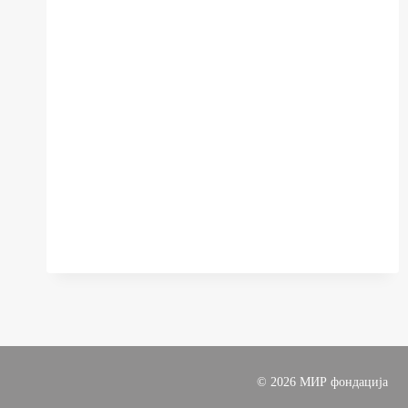
ЗА
НАБАВКА
НА
УСЛУГА:
АНГАЖИРАЊЕ
НА
ОБУЧУВАЧИ
ЗА
ОДБРАНИ
ТЕМИ
ОД
ПОГЛАВЈЕ
20
© 2026 МИР фондација