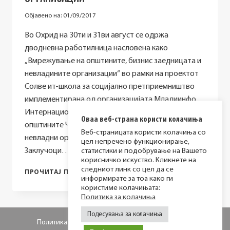
Објавено на:
01/09/2017
Во Охрид на 30ти и 31ви август се одржа
дводневна работилница насловена како
„Вмрежување на општините, бизнис заедницата и
невладините организации“ во рамки на проектот
Солве ит-школа за социјално претприемништво
имплементирана од организацијата Младиинфо
Интернационал На средбата учествуваа
Оваа веб-страна користи колачиња
општините Чаир, Центар, бизнис компании и
Веб-страницата користи колачиња со
невладни организации од истоимените општини.
цел непречено функционирање,
Заклучоци…
статистики и подобрување на Вашето
корисничко искуство. Кликнете на
следниот линк со цел да се
СЕ
ПРОЧИТАЈ ПОВЕЌЕ
информирате за тоа како ги
ОДРЖА
користиме колачињата:
РАБОТИЛНИЦА
Политика за колачиња
ЗА
ВМРЕЖУВАЊЕ
Подесувања за колачиња
НА
Политика за приватност
Политика за колачиња