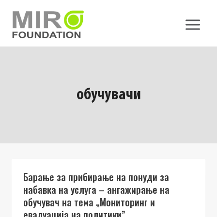
Skip
to
content
обучувачи
Барање за прибирање на понуди за
набавка на услуга – ангажирање на
обучувач на тема „Мониторинг и
евалуација на политики”