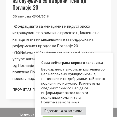
на обучувачи за одбрани теми од
УСЛУГА
Поглавје 20
–
АНГАЖИРАЊЕ
Објавено на:
05/03/2018
НА
ОБУЧУВАЧ
Фондацијата за менаџмент и индустриско
НА
истражување во рамки на проектот „Јакнење на
ТЕМА
капацитетите и механизмите за поддршка на
„МОНИТОРИНГ
реформскиот процес на Поглавје 20
И
ЕВАЛУАЦИЈА
(YESNetwork+)”, објавува повик за набавка на
НА
услуга: ангажирање на обучувачи за одбрани теми
ПОЛИТИКИ”
Оваа веб-страна користи колачиња
од Поглавје 20: Претпријатија и индустриска
Веб-страницата користи колачиња со
политика Повеќе детали во документот во
цел непречено функционирање,
прилог: Барање…
статистики и подобрување на Вашето
корисничко искуство. Кликнете на
следниот линк со цел да се
ПОВИК
ПРОЧИТАЈ ПОВЕЌЕ
информирате за тоа како ги
ЗА
користиме колачињата:
НАБАВКА
Политика за колачиња
НА
УСЛУГА:
Подесувања за колачиња
АНГАЖИРАЊЕ
Политика за приватност
Политика за колачиња