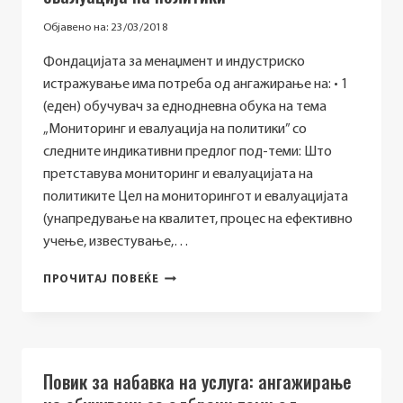
Објавено на:
23/03/2018
Фондацијата за менаџмент и индустриско
истражување има потреба од ангажирање на: • 1
(еден) обучувач за еднодневна обука на тема
„Мониторинг и евалуација на политики” со
следните индикативни предлог под-теми: Што
претставува мониторинг и евалуацијата на
политиките Цел на мониторингот и евалуацијата
(унапредување на квалитет, процес на ефективно
учење, известување,…
БАРАЊЕ
ПРОЧИТАЈ ПОВЕЌЕ
ЗА
ПРИБИРАЊЕ
НА
ПОНУДИ
ЗА
Повик за набавка на услуга: ангажирање
НАБАВКА
НА