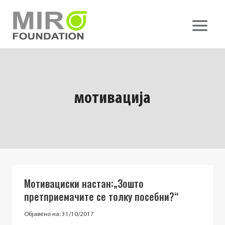
Skip
to
content
мотивација
Mотивациски настан:„Зошто
претприемачите се толку посебни?“
Објавено на:
31/10/2017