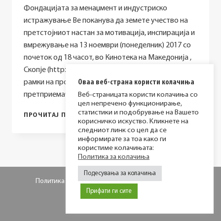
Фондацијата за менаџмент и индустриско
истражување Ве поканува да земете учество на
претстојниот настан за мотивација, инспирација и
вмрежување на 13 ноември (понеделник) 2017 со
почеток од 18 часот, во Кинотека на Македонија ,
Скопје (http://www.maccinema.com/) Настанот е во
рамки на проектот „Заедно за успех: млади
Оваа веб-страна користи колачиња
претприемачи, движечка сила за добри…
Веб-страницата користи колачиња со
цел непречено функционирање,
статистики и подобрување на Вашето
MОТИВАЦИСКИ
ПРОЧИТАЈ ПОВЕЌЕ
корисничко искуство. Кликнете на
НАСТАН:
следниот линк со цел да се
„ЗОШТО
информирате за тоа како ги
ПРЕТПРИЕМАЧИТЕ
користиме колачињата:
СЕ
Политика за колачиња
ТОЛКУ
ПОСЕБНИ?“
Подесувања за колачиња
Политика за приватност
Политика за колачиња
Прифати ги сите
© 2026 МИР фондација