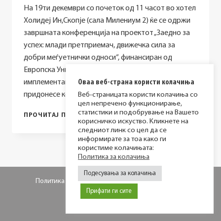
На 19ти декември со почеток од 11 часот во хотел
Холидеј Ин,Скопје (сала Милениум 2) ќе се одржи
завршната конференција на проектот „Заедно за
успех: млади претприемач, движечка сила за
добри меѓуетнички односи“, финансиран од
Европска Унија. Проектот кој започна со
имплементација во февруари 2016 година
Оваа веб-страна користи колачиња
придонесе кон развојот на…
Веб-страницата користи колачиња со
цел непречено функционирање,
статистики и подобрување на Вашето
ЗАВРШНА
ПРОЧИТАЈ ПОВЕЌЕ
корисничко искуство. Кликнете на
КОНФЕРЕНЦИЈА
следниот линк со цел да се
НА
информирате за тоа како ги
ПРОЕКТОТ
користиме колачињата:
„ЗАЕДНО
Политика за колачиња
ЗА
УСПЕХ“
Подесувања за колачиња
Политика за приватност
Политика за колачиња
Прифати ги сите
© 2026 МИР фондација