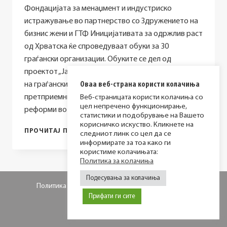
Фондацијата за менаџмент и индустриско
истражување во партнерство со Здружението на
бизнис жени и ГТФ Иницијативата за одржлив раст
од Хрватска ќе спроведуваат обуки за 30
граѓански организации. Обуките се дел од
проектот „Јакнење на придонесот и ефикасноста
на граѓанските организации од женското
Оваа веб-страна користи колачиња
претприемништво кон ЕУ интегративните
Веб-страницата користи колачиња со
цел непречено функционирање,
реформи во областа…
статистики и подобрување на Вашето
корисничко искуство. Кликнете на
ПОВИК
ПРОЧИТАЈ ПОВЕЌЕ
следниот линк со цел да се
ЗА
информирате за тоа како ги
ОБУКИ
користиме колачињата:
ЗА
Политика за колачиња
ПРЕТСТАВНИЦИ
Подесувања за колачиња
ОД
Политика за приватност
Политика за колачиња
ГРАЃАНСКИ
Прифати ги сите
ОРГАНИЗАЦИИ
© 2026 МИР фондација