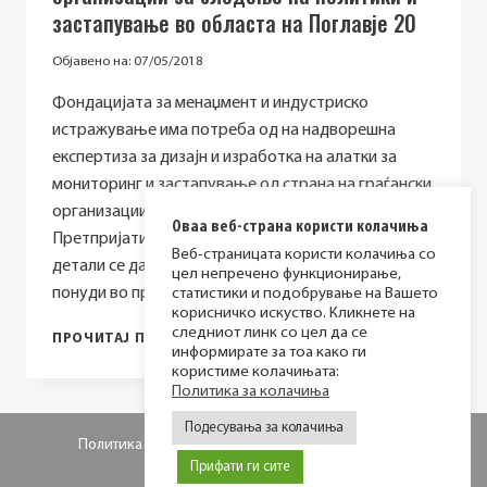
застапување во областа на Поглавје 20
Објавено на:
07/05/2018
Фондацијата за менаџмент и индустриско
истражување има потреба од на надворешна
експертиза за дизајн и изработка на алатки за
мониторинг и застапување од страна на граѓански
организации на полетот на Поглавје 20 –
Оваа веб-страна користи колачиња
Претпријатија и индустриска политика. Повеќе
Веб-страницата користи колачиња со
детали се дадени во барањето за прибирање на
цел непречено функционирање,
понуди во прилог. Краен…
статистики и подобрување на Вашето
корисничко искуство. Кликнете на
следниот линк со цел да се
БАРАЊЕ
ПРОЧИТАЈ ПОВЕЌЕ
информирате за тоа како ги
ЗА
користиме колачињата:
ПРИБИРАЊЕ
Политика за колачиња
НА
ПОНУДИ
Подесувања за колачиња
ЗА
Политика за приватност
Политика за колачиња
НАБАВКА
Прифати ги сите
НА