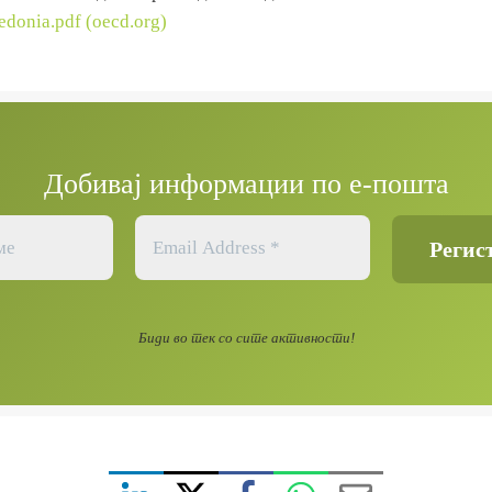
donia.pdf (oecd.org)
Добивај информации по е-пошта
Биди во тек со сите активности!