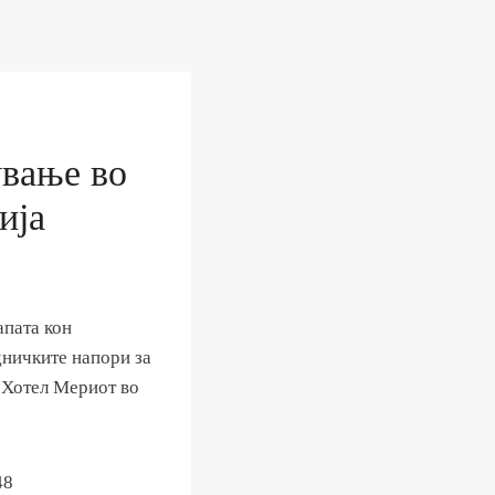
ување во
ија
апата кон
дничките напори за
 Хотел Мериот во