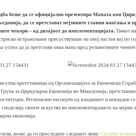
едба беше да се официјално презентира Мапата кон Цир
едонија, да се претстават нејзините главни наоѓања и п
ните чекори – од дизајнот до имплементацијата.
Тимот на
триско истражување присуствуваше на овој настан кој по го
а успеа да ја претстави оваа мапа пред релавнтините чините
рисутни претставници од Организацијата за Економска Сораб
 Група за Циркуларна Економија во Македонија, претставни
институции. Регионални експерти од владиниот и невладин с
и споделија своите искуства во имплементирањето на мерки 
ларна економија.
тали, може да го проследите следниот линк:
Circular-economy