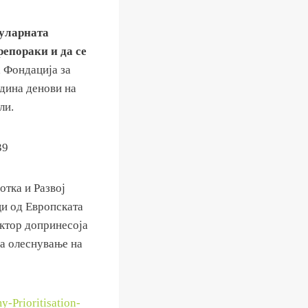
куларната
репораки и да се
 Фондација за
дина денови на
ли.
отка и Развој
ци од Европската
ектор допринесоја
за олеснување на
-Prioritisation-