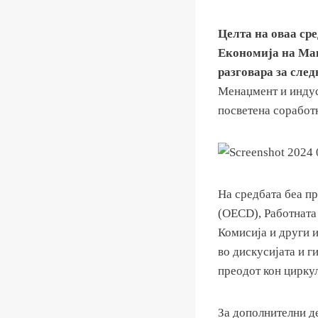
Целта на оваа ср
Економија на Мак
разговара за след
Менаџмент и индус
посветена соработк
На средбата беа п
(ОЕСD), Работната
Комисија и други 
во дискусијата и г
преодот кон цирку
За дополнителни де