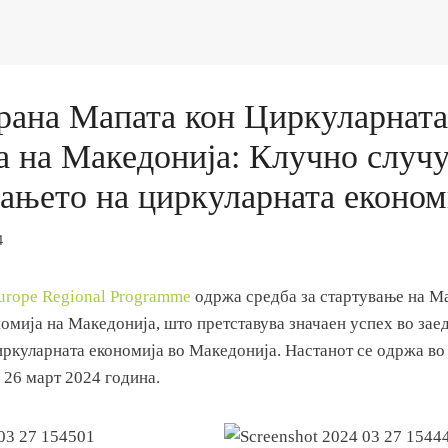
рана Мапата кон Циркуларната
а на Македонија: Клучно случ
ањето на циркуларната економ
4
urope Regional Programme
одржа средба за стартување на М
омија на Македонија, што претставува значаен успех во зае
ркуларната економија во Македонија. Настанот се одржа во
, 26 март 2024 година.