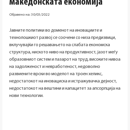
македонската економија
Објавено на:
30/03/2022
Јавните политики во доменот на иновациите и
технолошкиот развој се соочени со низа предизвици,
вклучувајќи го решавањето на слабата економска
структура, ниското ниво на продуктивност, јазот меѓу
образовниот систем и пазарот на труд, високите нивоа
на задолженост и невработеност, недоволно
развиените врски во моделот на троен хеликс,
недостатокот на иновациска и истражувачка дејност,
недостатокот на вештини и капацитет за апсорпција на
нови технологии.