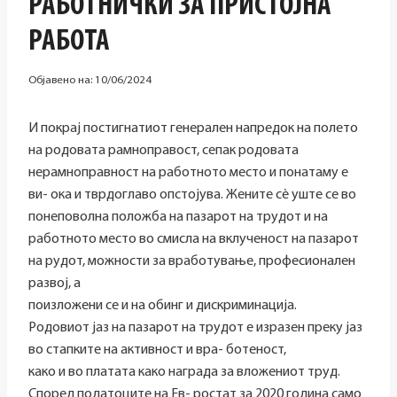
РАБОТНИЧКИ ЗА ПРИСТОЈНА
РАБОТА
Објавено на:
10/06/2024
И покрај постигнатиот генерален напредок на полето
на родовата рамноправост, сепак родовата
нерамноправност на работното место и понатаму е
ви- ока и тврдоглаво опстојува. Жените сè уште се во
понеповолна положба на пазарот на трудот и на
работното место во смисла на вклученост на пазарот
на рудот, можности за вработување, професионален
развој, а
поизложени се и на обинг и дискриминација.
Родовиот јаз на пазарот на трудот е изразен преку јаз
во стапките на активност и вра- ботеност,
како и во платата како награда за вложениот труд.
Според податоците на Ев- ростат за 2020 година само