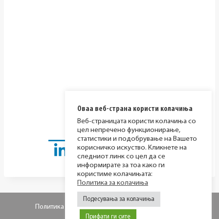
Оваа веб-страна користи колачиња
Веб-страницата користи колачиња со
цел непречено функционирање,
статистики и подобрување на Вашето
корисничко искуство. Кликнете на
следниот линк со цел да се
информирате за тоа како ги
користиме колачињата:
Политика за колачиња
Подесувања за колачиња
Политика за приватност
Политика за колачиња
Прифати ги сите