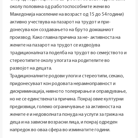
околу половина од работоспособните жени во
Македонија население на возраст од 15 до 54 години)
активно учествува на пазарот на трудот и при-
донесува кон создавањето на бруто домашниот
производ. Како главна причина за не- активноста на
жените на пазарот на трудот се издвојува
традиционалната поделба на трудот во семејството и
стереотипите околу улогата на родителите во
развојот на децата.
Традиционалните родови улоги и стереотипи, секако,
придонесуваат кон родовата нерамноправност и
дискриминација, нивното толерирање и оправдување,
но не се единствената причина. Покрај овие културни
предизвици, големо ограничување за активноста на
жените е и недоволната понуда на услуги за грижа на
деца и на зависни возрасни лица, и покрај одреден
напредок во оваа сфера во изминатите години.