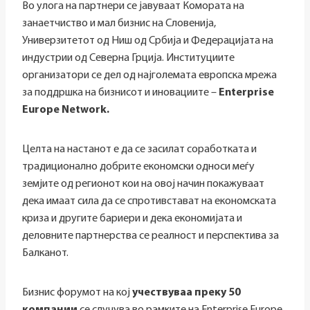
Во улога на партнери се јавуваат Комората на
занаетчиство и мал бизнис на Словенија,
Универзитетот од Ниш од Србија и Федерацијата на
индустрии од Северна Грција. Институциите
организатори се дел од најголемата европска мрежа
за поддршка на бизнисот и иновациите –
Enterprise
Europe Network.
Целта на настанот е да се засилат соработката и
традиционално добрите економски односи меѓу
земјите од регионот кои на овој начин покажуваат
дека имаат сила да се спротивстават на економската
криза и другите бариери и дека економијата и
деловните партнерства се реалност и перспектива за
Балканот.
Бизнис форумот на кој
учествуваа преку 50