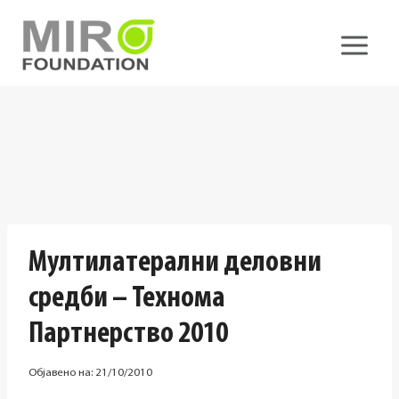
Skip
to
content
Мултилатерални деловни
средби – Технома
Партнерство 2010
Објавено на:
21/10/2010