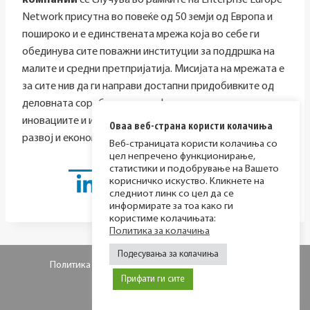
компании
се случува во рамките на Enterprise Europe
Network присутна во повеќе од 50 земји од Европа и
пошироко и е единствената мрежа која во себе ги
обединува сите поважни институции за поддршка на
малите и средни претпријатија. Мисијата на мрежата е
за сите нив да ги направи достапни придобивките од
деловната соработка, трансферот на технологиите,
иновациите и истражувањето, како движечка сила за
Оваа веб-страна користи колачиња
развој и економски напредок за сите земји.
Веб-страницата користи колачиња со
цел непречено функционирање,
статистики и подобрување на Вашето
корисничко искуство. Кликнете на
следниот линк со цел да се
информирате за тоа како ги
користиме колачињата:
Политика за колачиња
Подесувања за колачиња
Политика за приватност
Политика за колачиња
Прифати ги сите
© 2026 МИР фондација