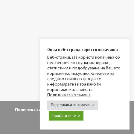
Оваа веб-страна користи колачиња
Веб-страницата користи колачиња со
цел непречено функционирање,
статистики и подобрување на Вашето
корисничко искуство. Кликнете на
следниот линк со цел да се
информирате за тоа како ги
користиме колачињата:
Политика за колачиња
Подесувања за колачиња
Политика за приватност
Политика за колачиња
Прифати ги сите
© 2026 МИР фондација