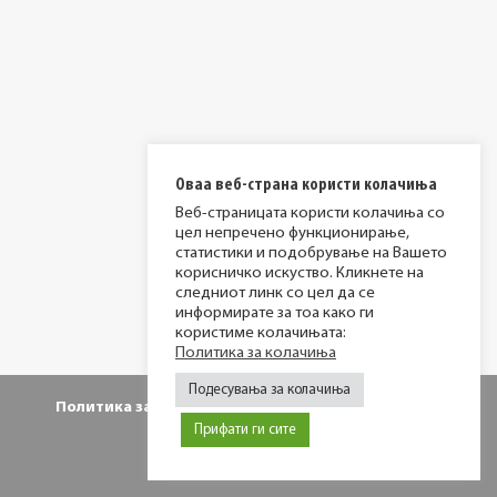
Оваа веб-страна користи колачиња
Веб-страницата користи колачиња со
цел непречено функционирање,
статистики и подобрување на Вашето
корисничко искуство. Кликнете на
следниот линк со цел да се
информирате за тоа како ги
користиме колачињата:
Политика за колачиња
Подесувања за колачиња
Политика за приватност
Политика за колачиња
Прифати ги сите
© 2026 МИР фондација