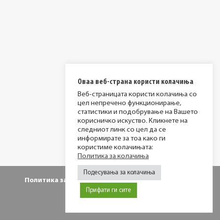
Оваа веб-страна користи колачиња
Веб-страницата користи колачиња со
цел непречено функционирање,
статистики и подобрување на Вашето
корисничко искуство. Кликнете на
следниот линк со цел да се
информирате за тоа како ги
користиме колачињата:
Политика за колачиња
Подесувања за колачиња
Политика за приватност
Политика за колачиња
Прифати ги сите
© 2026 МИР фондација