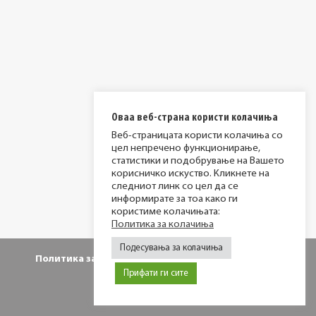
Оваа веб-страна користи колачиња
Веб-страницата користи колачиња со
цел непречено функционирање,
статистики и подобрување на Вашето
корисничко искуство. Кликнете на
следниот линк со цел да се
информирате за тоа како ги
користиме колачињата:
Политика за колачиња
Подесувања за колачиња
Политика за приватност
Политика за колачиња
Прифати ги сите
© 2026 МИР фондација