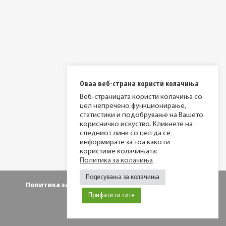
Оваа веб-страна користи колачиња
Веб-страницата користи колачиња со
цел непречено функционирање,
статистики и подобрување на Вашето
корисничко искуство. Кликнете на
следниот линк со цел да се
информирате за тоа како ги
користиме колачињата:
Политика за колачиња
Подесувања за колачиња
Политика за приватност
Политика за колачиња
Прифати ги сите
© 2026 МИР фондација