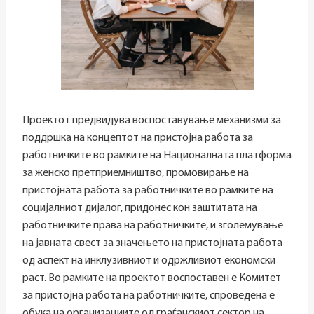
Проектот предвидува воспоставување механизми за
поддршка на концептот на пристојна работа за
работничките во рамките на Националната платформа
за женско претприемништво, промовирање на
пристојната работа за работничките во рамките на
социјалниот дијалог, придонес кон заштитата на
работничките права на работничките, и зголемување
на јавната свест за значењето на пристојната работа
од аспект на инклузивниот и одржливиот економски
раст. Во рамките на проектот воспоставен е Комитет
за пристојна работа на работничките, спроведена е
обука на организациите од граѓанскиот сектор на