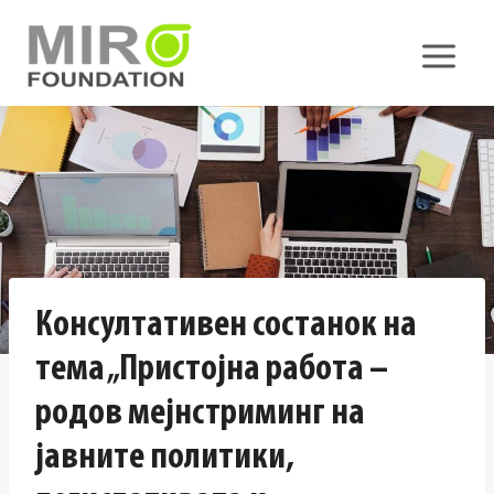
Skip
to
content
Консултативен состанок на
тема „Пристојна работа –
родов мејнстриминг на
јавните политики,