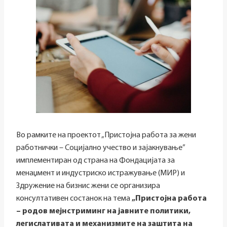
Во рамките на проектот „Пристојна работа за жени
работнички – Социјално учество и зајакнување”
имплементиран од страна на Фондацијата за
менаџмент и индустриско истражување (МИР) и
Здружение на бизнис жени се организира
консултативен состанок на тема
„Пристојна работа
– родов мејнстриминг на јавните политики,
легислативата и механизмите на заштита на