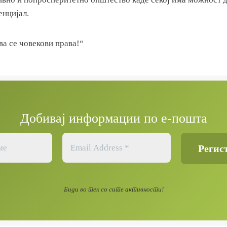
енцијал.
ва се човекови права!“
Добивај информации по е-пошта
Биди во тек со сите активности!