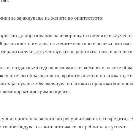
тво.
чини за зајакнување на жените во општеството:
пристап до образование на девојчињата и жените е клучен н
Образованието им дава на жените вештини и знаења што им с
мирани одлуки, да учествуваат во работната сила и да пост
сти: создавањето еднакви можности за жените во сите обла
вклучително образованието, вработувањето и политиката, е 
вно зајакнување. Ова вклучува политики и практики кои про
а елиминираат дискриминацијата.
сурси: пристап на жените до ресурси како што се кредити, з
 ги обезбедува алатките што им се потребни за да успеат.