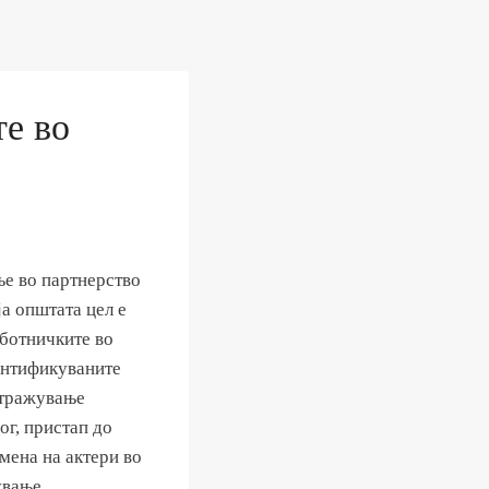
те во
е во партнерство
а општата цел е
аботничките во
ентификуваните
истражување
ог, пристап до
мена на актери во
ување.