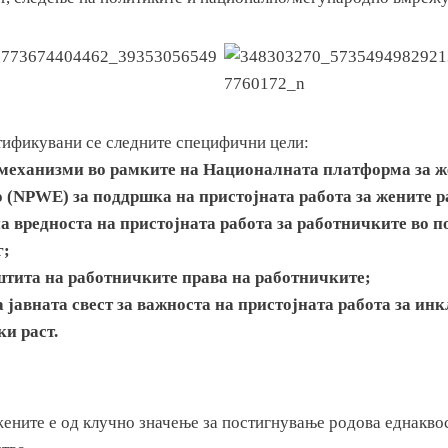
нтификувани се следните специфични цели:
механизми во рамките на Националната платформа за 
(NPWE) за поддршка на пристојната работа за жените 
а вредноста на пристојната работа за работничките во п
г;
аштита на работничките права на работничките;
 јавната свест за важноста на пристојната работа за ин
и раст.
жените е од клучно значење за постигнување родова еднакво