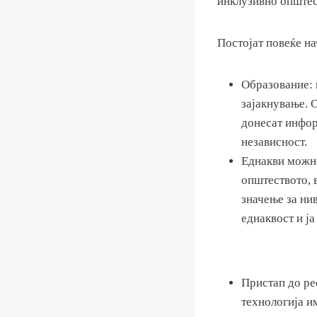
инклузивно општес
Постојат повеќе на
Образование: 
зајакнување. 
донесат инфор
независност.
Еднакви можно
општеството, 
значење за ни
еднаквост и ј
Пристап до ре
технологија им