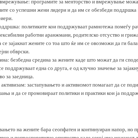
вмрежување: програмите за менторство и вмрежување можа
ните со успешни жени лидери и да им се обезбеди поддршка и
риери.
оддршка: политиките кои поддржуваат рамнотежа помеѓу раб
лексибилни работни аранжмани, родителско отсуство и грижа
а се зајакнат жените со тоа што ќе им се овозможи да ги бал
ејни обврски.
ина: безбедна средина за жените каде што можат да ги споде
се поддржуваат една со друга, е од клучно значење за зајак
во за заедница.
 активизам: застапувањето и активизмот помагаат да се поди
ања и да се промовираат политики и практики кои ја поддр
увањето на жените бара сеопфатен и континуиран напор, но п
ивно и попросперитетно општество каде секој има можност д