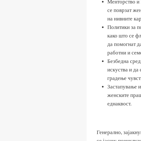
Менторство и 
се поврзат же
на нивните ка
Политики за п
како што се ф
да помогнат д
работни и сем
Безбедна сред
искуства и да 
градење чувст
Застапување и
женските праш
еднаквост.
Генерално, зајакн
се јасни: поинклуз