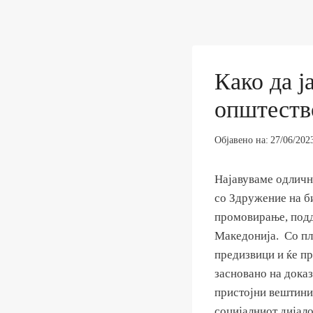
Како да ј
општеств
Објавено на:
27/06/202
Најавуваме одличн
со Здружение на б
промовирање, подд
Македонија. Со пл
предизвици и ќе пр
засновано на доказ
пристојни вештини 
социјалниот дијал