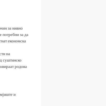
ачин за нивно
е потребни за да
игнат економска
сти на
од суштинско
мовираат родова
емјиште и