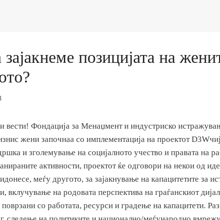
а зајакнеме позицијата на жени
ото?
3
и вести! Фондација за Менаџмент и индустриско истражувањ
изнис жени започнаа со имплементација на проектот D3Wчиј
ршка и зголемување на социјалното учество и правата на р
анираните активности, проектот ќе одговори на некои од ид
идонесе, меѓу другото, за зајакнување на капацитетите за 
и, вклучување на родовата перспектива на граѓанскиот дијал
поврзани со работата, ресурси и градење на капацитети. Раз
ог, следење на политиките и национално/меѓународно вмреж