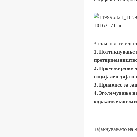
За таа цел, ги иде
1. Поттикнување 
претприемништво 
2. Промовирање н
социјален дијало
3. Придонес за з
4. Зголемување на
одржлив економск
Зајакнувањето на 