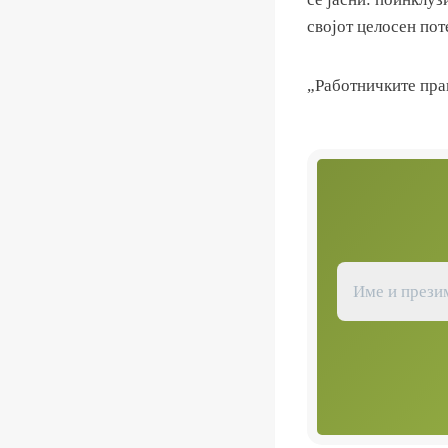
својот целосен пот
„Работничките пра