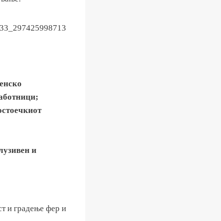
женско
работници;
остоечкиот
клузивен и
ст и градење фер и