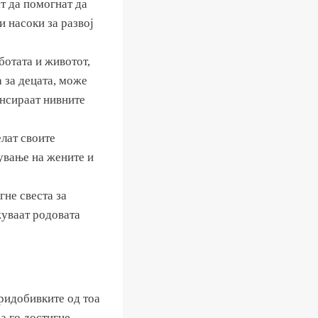
т да помогнат да
 насоки за развој
отата и животот,
 за децата, може
ансираат нивните
лат своите
нување на жените и
гне свеста за
жуваат родовата
ридобивките од тоа
а го достигне