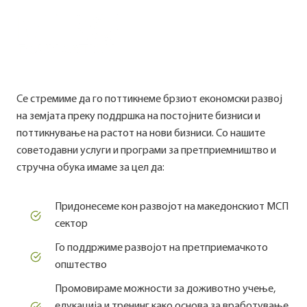
Skip
ЕКОНОМСКИ РАЗВОЈ
to
content
Се стремиме да го поттикнеме брзиот економски развој
на земјата преку поддршка на постојните бизниси и
поттикнување на растот на нови бизниси. Со нашите
советодавни услуги и програми за претприемништво и
стручна обука имаме за цел да:
Придонесеме кон развојот на македонскиот МСП
сектор
Го поддржиме развојот на претприемачкото
општество
Промовираме можности за доживотно учење,
едукација и тренинг како основа за вработување