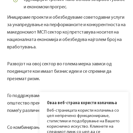
и економски прогрес.
Иницираме проекти и обезбедуваме советодавни услуги
за унапредување на перформансите и конкурентноста на
македонскиот МСП сектор кој претставува носител на
националната економија и обезбедува најголем број на
вработувања.
Развојот на овој сектор во голема мерка зависи од
поединците кои имаат бизнис идеи и се спремни да
преземат ризик.
Го поддржуваме развојот на претприемачкото
Оваа веб-страна користи колачиња
општество преку креирање на претприемачка култура
помеѓу различни општествени групи.
Веб-страницата користи колачиња со
цел непречено функционирање,
статистики и подобрување на Вашето
корисничко искуство. Кликнете на
Со комбинирање на бизнис обуките и практичните
следниот линк со цел да се