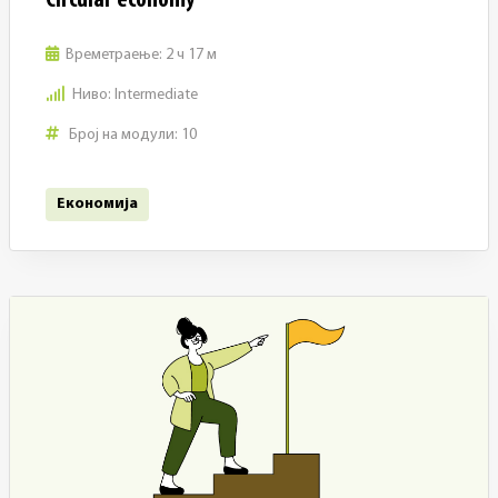
Circular economy
Времетраење:
2 ч 17 м
Ниво:
Intermediate
Број на модули:
10
Економија