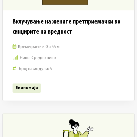
Вклучување на жените претприемачки во
синџирите на вредност
Времетраење:
0 ч 55 м
Ниво:
Средно ниво
Број на модули:
5
Економија