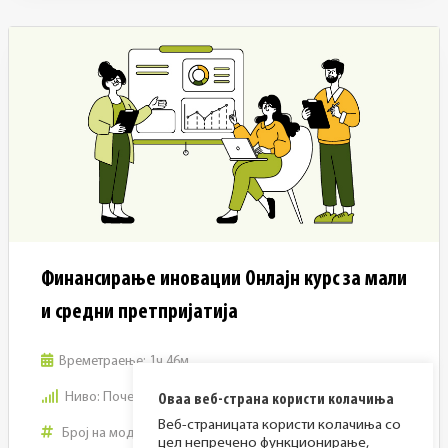
Финансирање иновации Онлајн курс за мали
и средни претпријатија
Времетраење:
1ч 46м
Ниво:
Почетно ниво
Оваа веб-страна користи колачиња
Веб-страницата користи колачиња со
Број на модули:
1
цел непречено функционирање,