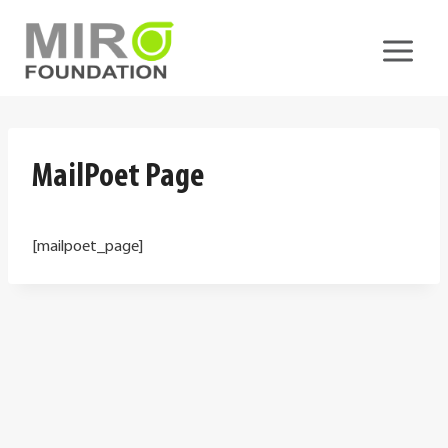
Skip
to
content
MailPoet Page
[mailpoet_page]