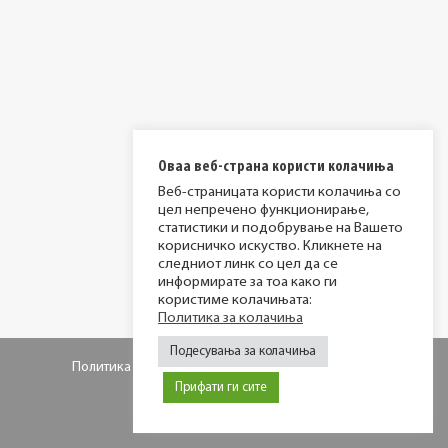
Оваа веб-страна користи колачиња
Веб-страницата користи колачиња со
цел непречено функционирање,
статистики и подобрување на Вашето
корисничко искуство. Кликнете на
следниот линк со цел да се
информирате за тоа како ги
користиме колачињата:
Политика за колачиња
Подесувања за колачиња
Политика за приватност
Политика за колачиња
Прифати ги сите
© 2026 МИР фондација