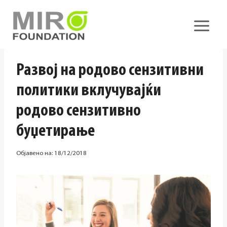
Skip
to
content
Развој на родово сензитивни
политики вклучувајќи
родово сензитивно
буџетирање
Објавено на:
18/12/2018