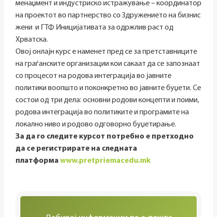
менаџмент и индустриско истражување – координатор
на проектот во партнерство со Здружението на бизнис
жени и ГТФ Иницијативата за одржлив раст од
Хрватска.
Овој онлајн курс е наменет пред се за претставниците
на граѓанските организации кои сакаат да се запознаат
со процесот на родова интеграција во јавните
политики воопшто и поконкретно во јавните буџети. Се
состои од три дела: основни родови концепти и поими,
родова интеграција во политиките и програмите на
локално ниво и родово одговорно буџетирање.
За да го следите курсот потребно е претходно
да се регистрирате на следната
платформа
www.pretpriemacedu.mk