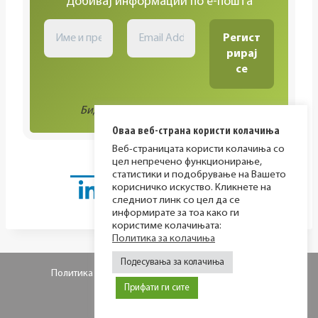
Добивај информации по е-пошта
Биди во тек со сите активности!
Оваа веб-страна користи колачиња
Веб-страницата користи колачиња со
цел непречено функционирање,
статистики и подобрување на Вашето
корисничко искуство. Кликнете на
следниот линк со цел да се
информирате за тоа како ги
користиме колачињата:
Политика за колачиња
Подесувања за колачиња
Политика за приватност
Политика за колачиња
Прифати ги сите
© 2026 МИР фондација