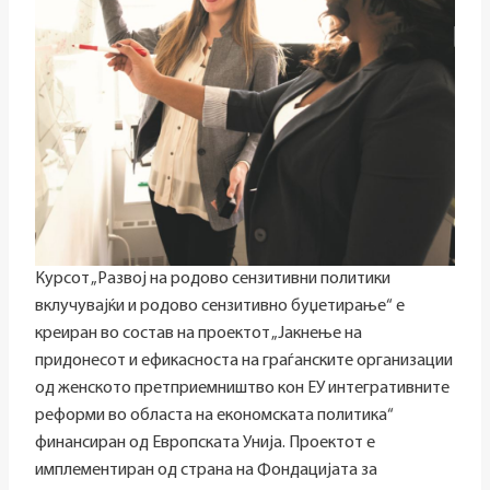
Курсот „Развој на родово сензитивни политики
вклучувајќи и родово сензитивно буџетирање“ е
креиран во состав на проектот „Јакнење на
придонесот и ефикасноста на граѓанските организации
од женското претприемништво кон ЕУ интегративните
реформи во областа на економската политика“
финансиран од Европската Унија. Проектот е
имплементиран од страна на Фондацијата за