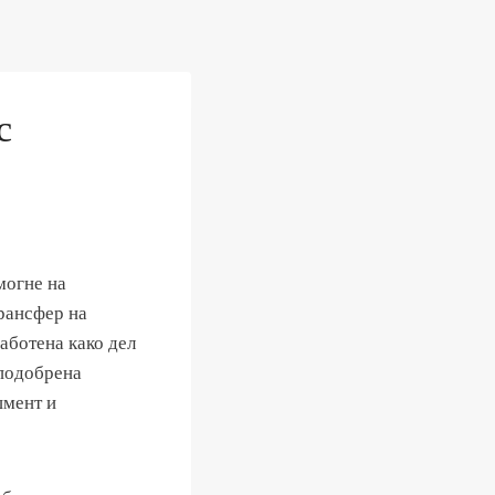
с
могне на
трансфер на
работена како дел
 подобрена
џмент и