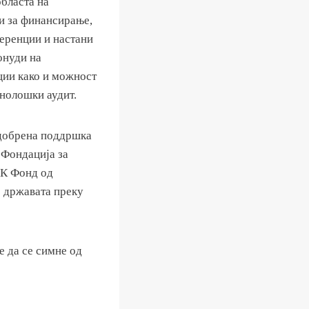
областа на
ци за финансирање,
ференции и настани
онуди на
ции како и можност
хнолошки аудит.
одобрена поддршка
 Фондација за
РК Фонд од
о државата преку
е да се симне од