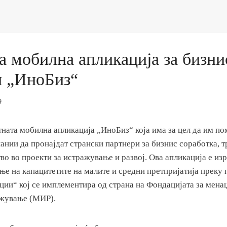
а мобилна апликација за бизни
 „ИноБиз“
9
ната мобилна апликација „ИноБиз“ која има за цел да им по
ании да пронајдат странски партнери за бизнис соработка, 
во во проекти за истражување и развој. Ова апликација е из
ње на капацитетите на малите и средни претпријатија преку
ции“ кој се имплементира од страна на Фондацијата за мена
ажување (МИР).