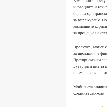
Компаниите преку м
иновациите и техн
барања од странск
за вмрежување. Пок
компаниите корисн
за проценка на ст
Проектот „Јакнење
за иновации“ е фи
Претприемачки сер
Бугарија и има за 
промовирање на ко
Мобилната апликац
следниве линкови: