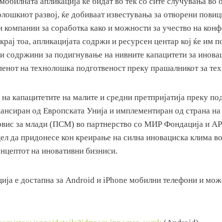
обилната апликација ќе бидат во тек со сите случувања во 
олошкиот развој, ќе добиваат известувања за отворени пови
и компании за соработка како и можности за учество на кон
рај тоа, апликацијата содржи и ресурсен центар кој ќе им п
и содржини за подигнување на нивните капацитети за инова
епенот на технолошка подготвеност преку прашалникот за те
 на капацитетите на малите и средни претпријатија преку п
нансиран од Европската Унија и имплементиран од страна на
вис за млади (ПСМ) во партнерство со МИР Фондација и А
цел да придонесе кон креирање на силна иновациска клима в
нцептот на иновативни бизниси.
ија е достапна за Android и iPhone мобилни телефони и мож