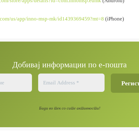
e.com/store/apps/details?id=com.innomsp.eumk
(Android)
le.com/us/app/inno-msp-mk/id1439369459?mt=8
(iPhone)
Добивај информации по е-пошта
Биди во тек со сите активности!