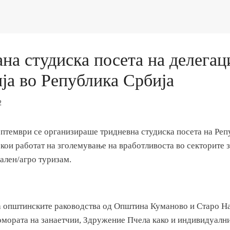
на студиска посета на делегац
ја во Република Србија
2
ептември се организираше тридневна студиска посета на Реп
кои работат на зголемување на вработливоста во секторите 
ален/агро туризам.
а општинските раководства од Општина Куманово и Старо Н
омората на занаетчии, Здружение Пчела како и индивидуалн