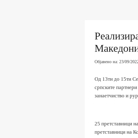
Реализира
Македони
Објавено на:
23/09/202
Од 13ти до 15ти С
српските партнери 
занаетчиство и рур
25 претставници н
претставници на К