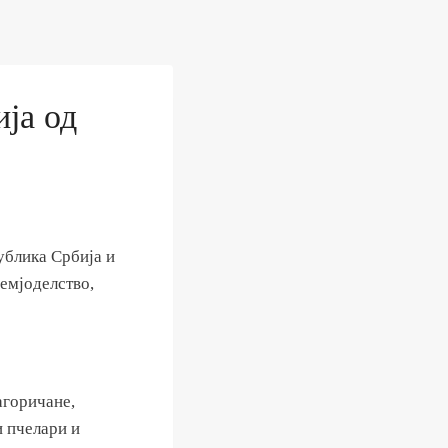
ија од
ублика Србија и
земјоделство,
агоричане,
и пчелари и