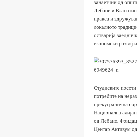
занаетчии од општ
Лебане и Власотинц
пракса и здружува
локалното традици
остварија заедничк
економски развој 
Студиските посети
потребите на нера
прекугранична сор
Национална алијан
од Лебане, Фондац
Центар Активум од