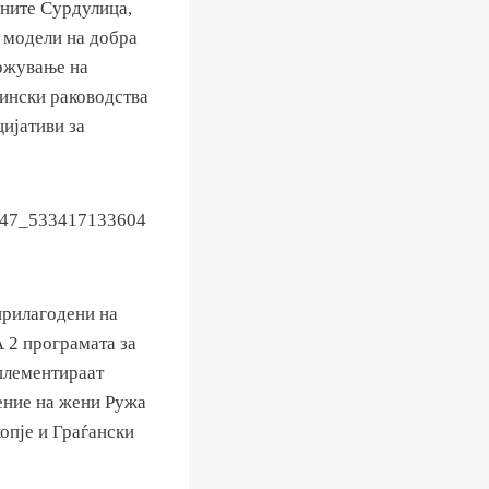
ините Сурдулица,
и модели на добра
држување на
тински раководства
цијативи за
прилагодени на
 2 програмата за
плементираат
ение на жени Ружа
опје и Граѓански