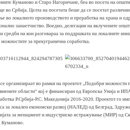
ините Куманово и Старо Нагоричане, беа во посета на општ
е во Србија. Целта на посетата беше да се посетат различн
ње во локалното производството и преработка на храна и о
онално занаетчиство. Воедно, делегации на вклучените опш
и средби на кои разговараа за поддршката на локалните ини
и можностите за прекугранична соработка.
 се организираат во рамки на проектот „Подобри можности 
звиените области“ кој е финансиран од Европска Унија и ИПА
аботка Р.Србија-Р.С. Македонија 2016-2020. Проектот го им
са за локален економски развој (НАЛЕД) од Белград, Здруж
ијата за менаџмент и индустриско истражување (МИР) од Ск
 Куманово.