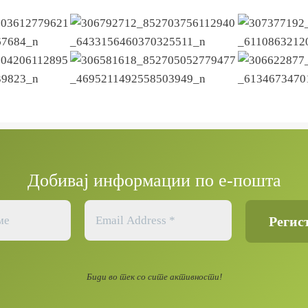
Добивај информации по е-пошта
Биди во тек со сите активности!