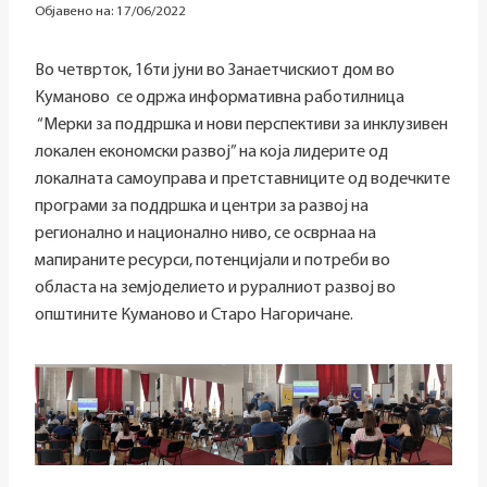
Објавено на:
17/06/2022
Во четврток, 16ти јуни во Занаетчискиот дом во
Куманово се одржа информативна работилница
“Мерки за поддршка и нови перспективи за инклузивен
локален економски развој” на која лидерите од
локалната самоуправа и претставниците од водечките
програми за поддршка и центри за развој на
регионално и национално ниво, се осврнаа на
мапираните ресурси, потенцијали и потреби во
областа на земјоделието и руралниот развој во
општините Куманово и Старо Нагоричане.