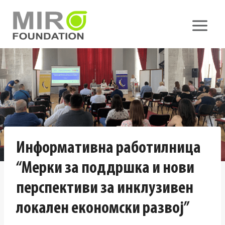
Skip
to
content
Информативна работилница
“Мерки за поддршка и нови
перспективи за инклузивен
локален економски развој”