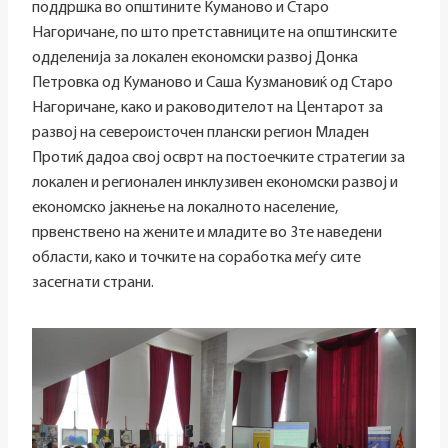
поддршка во општините Куманово и Старо
Нагоричане, по што претставниците на општинските
одделенија за локален економски развој Донка
Петровка од Куманово и Саша Кузмановиќ од Старо
Нагоричане, како и раководителот на Центарот за
развој на североисточен плански регион Младен
Протиќ дадоа свој осврт на постоечките стратегии за
локален и регионален инклузивен економски развој и
економско јакнење на локалното население,
првенствено на жените и младите во 3те наведени
области, како и точките на соработка меѓу сите
засегнати страни.