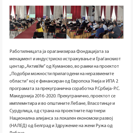
Работилницата ја ораганизираа Фондацијата за
менаџмент и индустриско истражување и Граѓанскиот
центар „АктивУм” од Куманово, во рамки на проектот
„Подобри можности прилагодени на неразвиените
области“ кој е финансиран од Европска Унија и ИПА 2
програмата за прекугранична соработка Р.Србија-Р.С.
Македонија 2016-2020. Прекугранично, проектот се
имплемнтира и во општините Лебане, Власотинце и
Сурдулица, од страна на проектните партнери
Национална алијанса за локален економски развој
(НАЛЕД) од Белград и Здружение на жени Ружа од