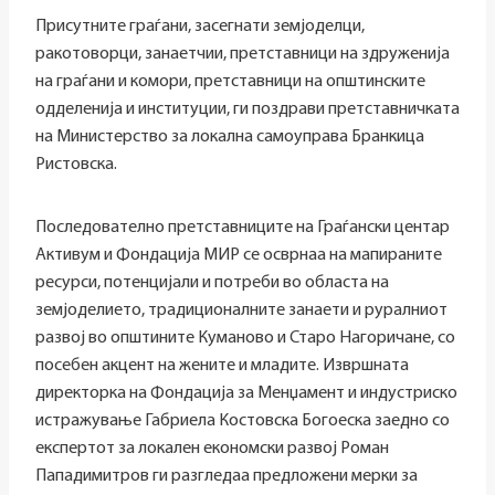
Присутните граѓани, засегнати земјоделци,
ракотоворци, занаетчии, претставници на здруженија
на граѓани и комори, претставници на општинските
одделенија и институции, ги поздрави претставничката
на Министерство за локална самоуправа Бранкица
Ристовска.
Последователно претставниците на Граѓански центар
Активум и Фондација МИР се осврнаа на мапираните
ресурси, потенцијали и потреби во областа на
земјоделието, традиционалните занаети и руралниот
развој во општините Куманово и Старо Нагоричане, со
посебен акцент на жените и младите. Извршната
директорка на Фондација за Менџамент и индустриско
истражување Габриела Костовска Богоеска заедно со
експертот за локален економски развој Роман
Пападимитров ги разгледаа предложени мерки за