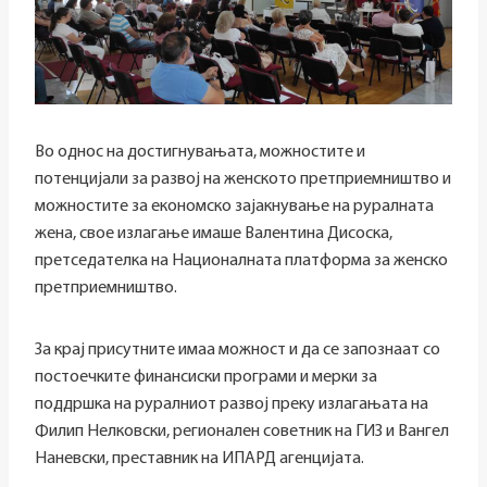
Во однос на достигнувањата, можностите и
потенцијали за развој на женското претприемништво и
можностите за економско зајакнување на руралната
жена, свое излагање имаше Валентина Дисоска,
претседателка на Националната платформа за женско
претприемништво.
За крај присутните имаа можност и да се запознаат со
постоечките финансиски програми и мерки за
поддршка на руралниот развој преку излагањата на
Филип Нелковски, регионален советник на ГИЗ и Вангел
Наневски, преставник на ИПАРД агенцијата.