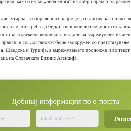
јативи, како и на т.н „Бела книга“ на добри пракси од различ
дискутираа за направениот напредок, го договараа новиот к
вностите што треба да бидат завршени до следниот состанок 
ности за зголемена видливост, настани за вмрежување на же
 пракси, и сл. Состанокот беше заокружен со претставување
ја, Шведска и Турција, а вмрежувањето продолжи и во текот
ана на Словачката Бизнис Агенција.
Добивај информации по е-пошта