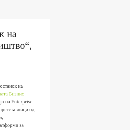
к на
иштво“,
останок на
ката Бизнис
а на Enterprise
 претставници од
а,
латформи за