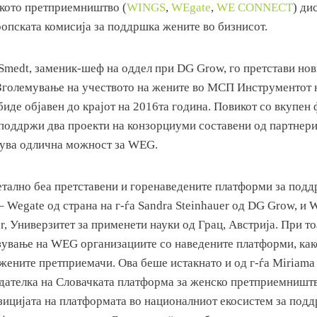
кото претприемништво (
WINGS
,
WEgate
,
WE CONNECT
) ди
ропската комисија за поддршка жените во бизнисот.
 Smedt, заменик-шеф на оддел при DG Grow, го претстави нов
Зголемување на учеството на жените во МСП Инструментот 
биде објавен до крајот на 2016та година. Повикот со вкупен
а поддржи два проекти на конзорциуми составени од партнери
вува одлична можност за WEG.
етално беа претставени и горенаведените платформи за под
 Wegate од страна на г-ѓа Sandra Steinhauer од DG Grow, и
er, Универзитет за применети науки од Грац, Австрија. При т
зување на WEG организациите со наведените платформи, как
жените претприемачи. Ова беше истакнато и од г-ѓа Miriama
дателка на Словачката платформа за женско претприемништво
зицијата на платформата во националниот екосистем за подд