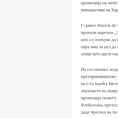
промоција на женс
иницијативи на Ев
Г-динот Patrick de
проекти наречен „
што се очекува да 
евра има за цел д
земји што претста
На состанокот под
претприемништво –
на г-ѓа Sandra Mei
значењето на повр
промоција помеѓу 
Svetkovska, претсе
даде преглед на по