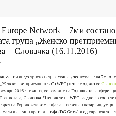
e Europe Network – 7ми состано
ата група „Женско претприемн
а – Словачка (16.11.2016)
6
наџмент и индустриско истражување учествуваше на 7миот с
а „Женско претприемништво” (WEG) што се одржа во
Словач
оември 2016та година, во рамките на Годишната конференциј
 Братислава, Словачка. Членовите на WEG заедно со гостите
орат на Европската комисија за внатрешен пазар, индустриј
 мали и средни претпријатија (DG Grow) и од европските п