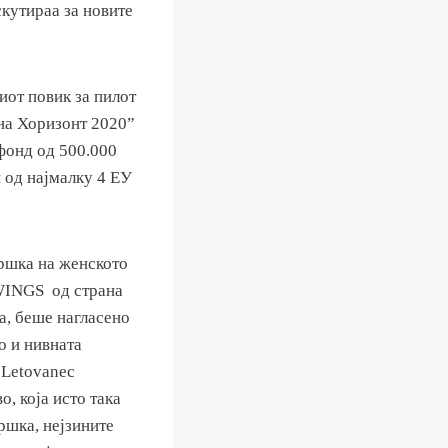
скутираа за новите
иот повик за пилот
на Хоризонт 2020”
 фонд од 500.000
 од најмалку 4 ЕУ
дршка на женското
 WINGS од страна
оа, беше нагласено
о и нивната
 Letovanec
, која исто така
ршка, нејзините