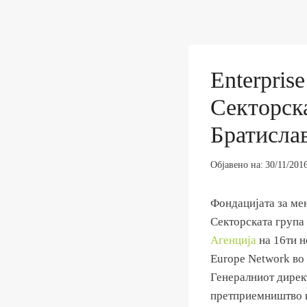
Enterpris
Секторск
Братислав
Објавено на:
30/11/201
Фондацијата за ме
Секторската груп
Агенција
на 16ти н
Europe Network во
Генералниот директ
претприемништво и