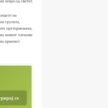
ни земји од светот.
онцепт на
на групата,
ните претприемачи,
 на новите членови
 на приемот