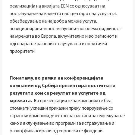
реализација на визијата EEN се однесуваат на
поставување на клиентот во центарот на услугата,
обезбедување на најдобра можна услуга,
позиционирање и постигнување поголема видливост
на мрежата во Европа, вклучително и во регионот и
одговарање на новите случувања и политички
приоритети.
Понатаму, во рамки на конференцијата
компании од Србија презентира постигнати
резултати кои се резултат на услугите од
мрежата.
Во презентациите на компаниите беа
спомнати успешни приказни преку поврзување со
странски компании, учество на настани за вмрежување
како и вклучување во програми за истражување и
развој финансирани од европските фондови.