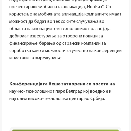
презентираше мобилната апликација „ИноБиз“. Со
користење на мобилната апликација компаниите имаат
можност да бидат во тек со сите случувања во
областа на иновациите и технолошкиот развој, да
добиваат известувања за отворени повици за
финансирање, барања од странски компании за
соработка како и можности за учество на конференции
и настани за вмрежување.
Конференцијата беше затворена со посета на
научно-технолошкиот парк Белград кој воедно е и
најголем високо-технолошки центар во Србија.