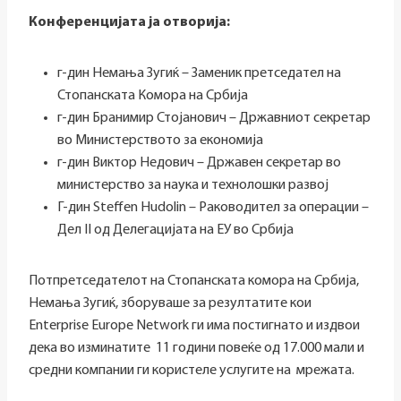
Конференцијата ја отворија
:
г-дин Немања Зугиќ – Заменик претседател на
Стопанската Комора на Србија
г-дин Бранимир Стојанович – Државниот секретар
во Министерството за економија
г-дин Виктор Недович – Државен секретар во
министерство за наука и технолошки развој
Г-дин Steffen Hudolin – Раководител за операции –
Дел II од Делегацијата на ЕУ во Србија
Потпретседателот на Стопанската комора на Србија,
Немања Зугиќ, зборуваше за резултатите кои
Enterprise Europe Network ги има постигнато и издвои
дека во изминатите 11 години повеќе од 17.000 мали и
средни компании ги користеле услугите на мрежата.