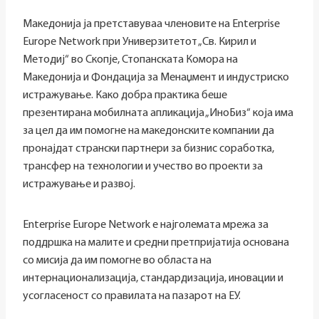
Македонија ја претставуваа членовите на Enterprise
Europe Network при Универзитетот „Св. Кирил и
Методиј“ во Скопје, Стопанската Комора на
Македонија и Фондација за Менаџмент и индустриско
истражување. Како добра практика беше
презентирана мобилната апликација „ИноБиз“ која има
за цел да им помогне на македонските компании да
пронајдат странски партнери за бизнис соработка,
трансфер на технологии и учество во проекти за
истражување и развој.
Enterprise Europe Network е најголемата мрежа за
поддршка на малите и средни претпријатија основана
со мисија да им помогне во областа на
интернационализација, стандардизација, иновации и
усогласеност со правилата на пазарот на ЕУ.