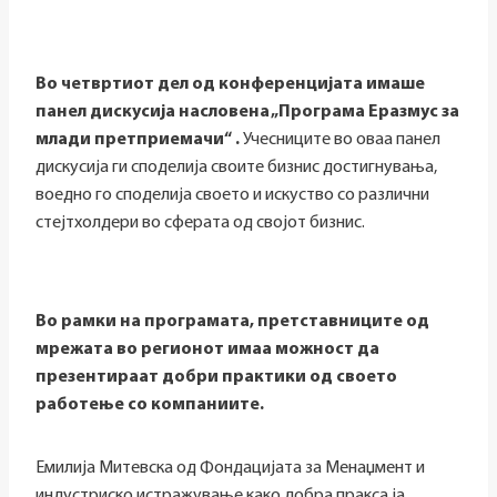
Во четвртиот дел од конференцијата имаше
панел дискусија насловена „Програма Еразмус за
млади претприемачи“ .
Учесниците во оваа панел
дискусија ги споделија своите бизнис достигнувања,
воедно го споделија своето и искуство со различни
стејтхолдери во сферата од својот бизнис.
Во рамки на програмата, претставниците од
мрежата во регионот имаа можност да
презентираат добри практики од своето
работење со компаниите.
Емилија Митевска од Фондацијата за Менаџмент и
индустриско истражување како добра пракса ја