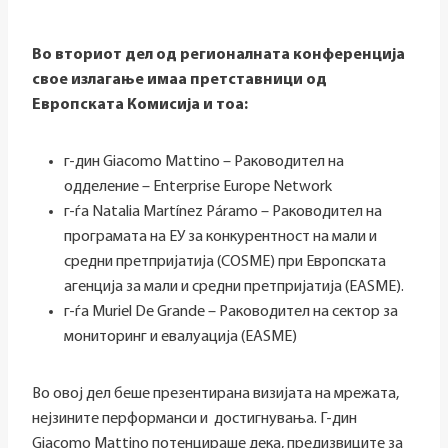
Во вториот дел од регионалната конференција
свое излагање имаа претставници од
Европската Комисија и тоа
:
г-дин Giacomo Mattino – Раководител на
одделение – Enterprise Europe Network
г-ѓа Natalia Martínez Páramo – Раководител на
програмата на ЕУ за конкурентност на мали и
средни претпријатија (COSME) при Европската
агенција за мали и средни претпријатија (EASME).
г-ѓа Muriel De Grande – Раководител на сектор за
мониторинг и евалуација (EASME)
Во овој дел беше презентирана визијата на мрежата,
нејзините перформанси и достигнувања. Г-дин
Giacomo Mattino потенцираше дека, предизвиците за