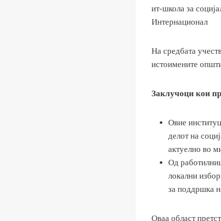
ит-школа за социј
Интернационал
На средбата учест
истоимените општ
Заклучоци кои пр
Овие институц
делот на соци
актуелно во м
Од работилниц
локални избор
за поддршка 
Овaа област претст