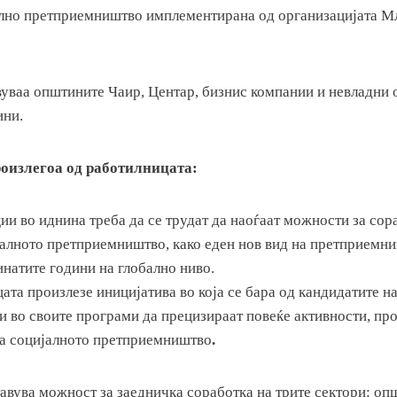
ално претприемништво имплементирана од организацијата 
вуваа општините Чаир, Центар, бизнис компании и невладни 
ини.
оизлегоа од работилницата:
ии во иднина треба да се трудат да наоѓаат можности за сор
јалното претприемништво, како еден нов вид на претприемни
инатите години на глобално ниво.
ата произлезе иницијатива во која се бара од кандидатите на
и во своите програми да прецизираат повеќе активности, пр
на социјалното претприемништво
.
авува можност за заедничка соработка на трите сектори: оп