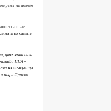
креирање на повеќе
аност на овие
климата во самите
чи, движечка сила
грамата ИПА –
ана на Фондација
 и индустриско