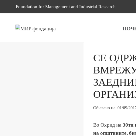
Skip
Foundation for Management and Industrial Research
to
content
ПОЧ
СЕ ОДР
ВМРЕЖУ
ЗАЕДНИ
ОРГАНИ
Објавено на:
01/09/201
Во Охрид на
30ти 
на општините, би