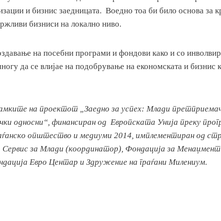
изации и бизнис заедницата. Воедно тоа би било основа за 
држливи бизниси на локално ниво.
оздавање на посебни програми и фондови како и со инволвир
ногу да се влијае на подобрување на економската и бизнис 
рамките на проектот „Заедно за успех: Млади претприема
чки односни“, финансиран од Европската Унија преку про
аѓанско општество и медиуми 2014, имплементиран од стр
 Сервис за Млади (координатор), Фондација за Менаџмент
дација Евро Центар и Здружение на граѓани Милениум.