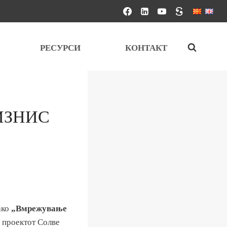
РЕСУРСИ
КОНТАКТ
ИЗНИС
ако
„Вмрежување
 проектот Солве