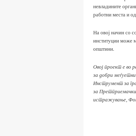
невладините орган
работни места и о
На овој начин со с
институции може м
општини.
Овој проект е во 
за добри меѓуетни
Инструмент за гр
за Претприемачки
истражување, Фон