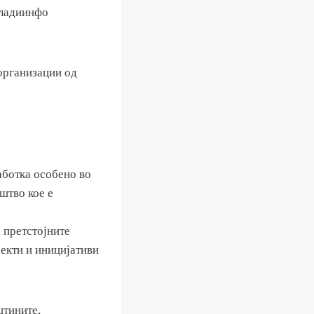
Младиинфо
организации од
аботка особено во
штво кое е
 претстојните
оекти и иницијативи
штините,