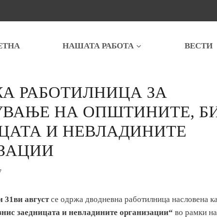
ЕТНА
НАШАТА РАБОТА
ВЕСТИ
ЖА РАБОТИЛНИЦА ЗА
ВАЊЕ НА ОПШТИНИТЕ, Б
ЦАТА И НЕВЛАДИНИТЕ
ЗАЦИИ
7
и 31ви август
се одржа дводневна работилница насловена к
знис заедницата и невладините организации“
во рамки на