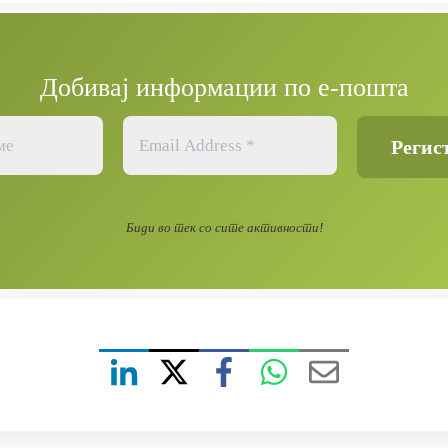
Добивај информации по е-пошта
Биди во тек со сите активности!