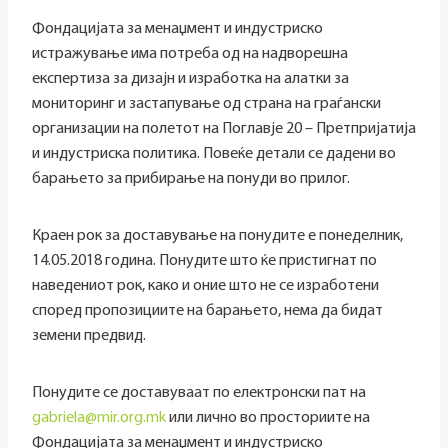
Фондацијата за менаџмент и индустриско
истражување има потреба од на надворешна
експертиза за дизајн и изработка на алатки за
мониторинг и застапување од страна на граѓански
организации на полетот на Поглавје 20 – Претпријатија
и индустриска политика. Повеќе детали се дадени во
барањето за прибирање на понуди во прилог.
Краен рок за доставување на понудите е понеделник,
14.05.2018 година. Понудите што ќе пристигнат по
наведениот рок, како и оние што не се изработени
според пропозициите на барањето, нема да бидат
земени предвид.
Понудите се доставуваат по електронски пат на
gabriela@mir.org.mk
или лично во просториите на
Фондацијата за менаџмент и индустриско